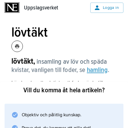
Uppslagsverket
Uppslagsverket
Logga in
lövtäkt
lövtäkt,
insamling av löv och späda
kvistar, vanligen till foder, se
hamling
.
Löv kan ha ett relativt gott fodervärde till
Vill du komma åt hela artikeln?
växtätande djur. För vissa djurarter, t.ex. getter
och kameler, s.k. browsers (engelska ’kvist-,
skott- och buskätare’), är löv en naturlig del av
fodret. Utfodring med löv är vanlig i olika
Objektiv och pålitlig kunskap.
delar av världen. I bl.a. Afrika planteras vissa