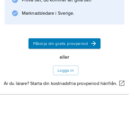
Prova det, du kommer att gilla det!
buskar och träd för
Marknadsledare i Sverige.
Information om artikeln
Påbörja din gratis provperiod
eller
Logga in
Är du lärare? Starta din kostnadsfria provperiod härifrån.