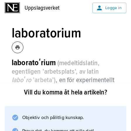
Uppslagsverket
Uppslagsverket
Logga in
laboratorium
laboratoʹrium
(medeltidslatin,
egentligen ’arbetsplats’, av latin
laboʹro
’arbeta’)
,
en för experimentellt
arbete särskilt inredd och utrustad
Vill du komma åt hela artikeln?
lokal.
Objektiv och pålitlig kunskap.