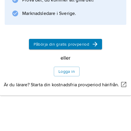
Prova det, du kommer att gilla det!
Information om artikeln
Marknadsledare i Sverige.
Påbörja din gratis provperiod
eller
Logga in
Är du lärare? Starta din kostnadsfria provperiod härifrån.