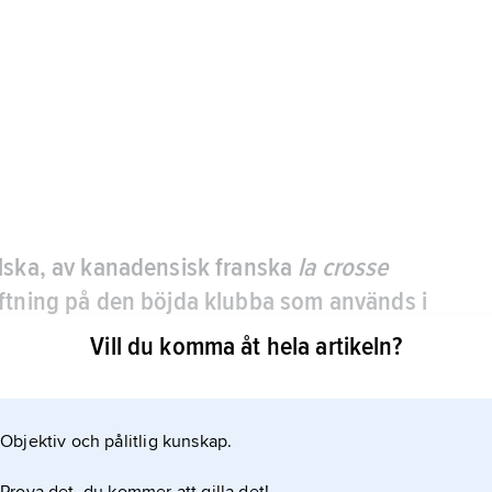
lska, av kanadensisk franska
la crosse
yftning på den böjda klubba som används i
 nordamerikanska urfolken.
Vill du komma åt hela artikeln?
 20 cm, vikt ca 145 g) och racketliknande klubba,
åv” (max. 30,5 cm bred) i den ena, böjda änden.
Objektiv och pålitlig kunskap.