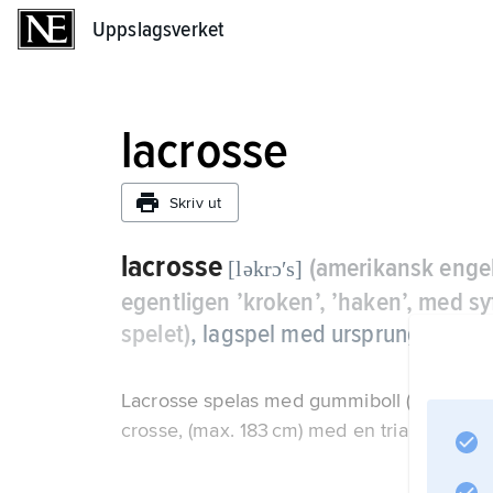
Uppslagsverket
Uppslagsverket
lacrosse
Skriv ut
lacrosse
(amerikansk enge
[ləkrɔʹs]
egentligen ’kroken’, ’haken’, med s
spelet)
,
lagspel med ursprung hos de
Lacrosse spelas med gummiboll (omkrets ca
crosse, (max. 183 cm) med en triangulär ”h