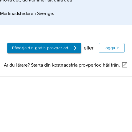
Prova det, du kommer att gilla det!
Marknadsledare i Sverige.
eller
Påbörja din gratis provperiod
Logga in
Är du lärare? Starta din kostnadsfria provperiod härifrån.