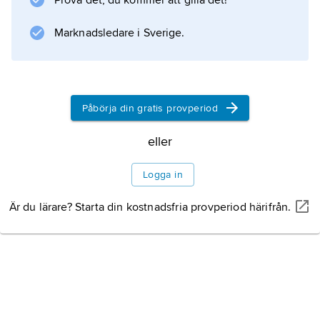
Prova det, du kommer att gilla det!
geologisk tidsskala
.
Marknadsledare i Sverige.
Information om artikeln
Påbörja din gratis provperiod
eller
Logga in
Är du lärare? Starta din kostnadsfria provperiod härifrån.