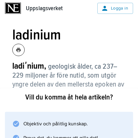
Uppslagsverket
Uppslagsverket
Logga in
ladinium
ladiʹnium,
geologisk ålder, ca 237–
229 miljoner år före nutid, som utgör
yngre delen av den mellersta epoken av
perioden trias.
Vill du komma åt hela artikeln?
Även namn på den lagerföljd (etage) som då
bildades. Se
trias
Objektiv och pålitlig kunskap.
; jämför