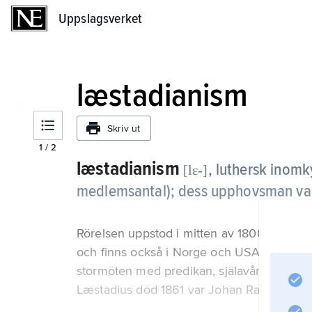
Uppslagsverket
Uppslagsverket
læstadianism
Skriv ut
1
/
2
læstadianism
,
luthersk inomky
[lɛ-]
medlemsantal); dess upphovsman var
Rörelsen uppstod i mitten av 1800-talet i no
och finns också i Norge och USA. Læstadi
stormöten med predikan, själavård och natt
Læstadius död 1861 var Johan Raattamaa rö