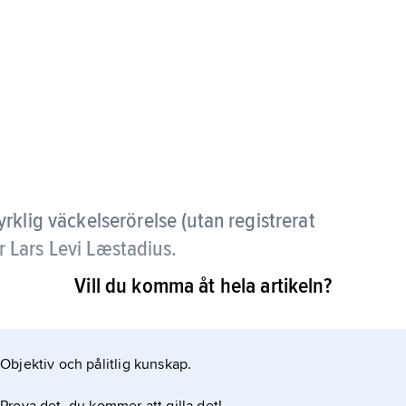
rklig väckelserörelse (utan registrerat
 Lars Levi Læstadius.
Vill du komma åt hela artikeln?
rra Sverige, har sin största utbredning i Finland
anerna samlas i hem och bönhus men även till
vardsfirande enligt kyrkans ordning. Efter
Objektiv och pålitlig kunskap.
relsens främste ledare.