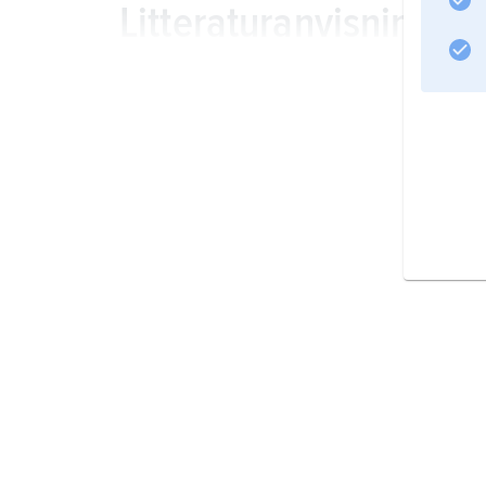
Litteraturanvisning
Information om artikeln