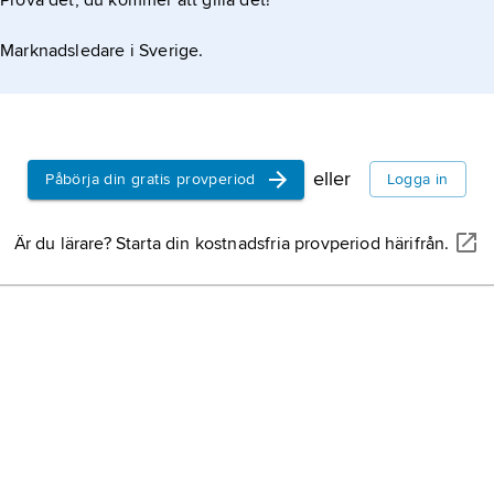
Prova det, du kommer att gilla det!
Marknadsledare i Sverige.
eller
Påbörja din gratis provperiod
Logga in
Är du lärare? Starta din kostnadsfria provperiod härifrån.