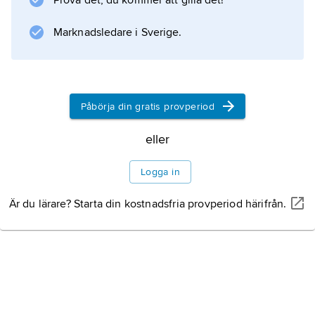
sjukvården.
Prova det, du kommer att gilla det!
Med undantag av den sjukvård som ges inom
Marknadsledare i Sverige.
försvarsmakten skulle styrelsen utöva tillsyn
över all hälso- och sjukvård oavsett driftform.
Den som ville driva hälso- och sjukvård skulle
Påbörja din gratis provperiod
anmäla detta till styrelsen.
Anmälningsskyldigheten omfattade även
eller
verksamhet som tar emot uppdrag från hälso-
och sjukvården och som utgör led i
Logga in
bedömningen
Är du lärare? Starta din kostnadsfria provperiod härifrån.
Information om artikeln