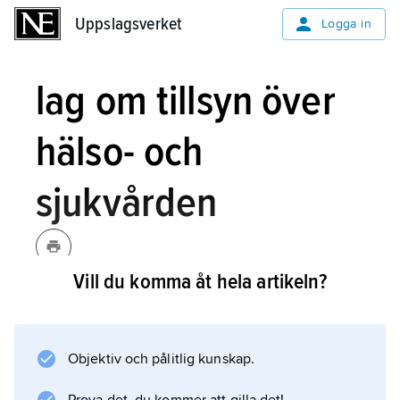
Uppslagsverket
Uppslagsverket
Logga in
lag om tillsyn över
hälso- och
sjukvården
Vill du komma åt hela artikeln?
lag om tillsyn över hälso- och
sjukvården,
lag (1996:786) som
trädde i kraft 1997 och som förstärkte
Objektiv och pålitlig kunskap.
Socialstyrelsens tillsyn över hälso- och