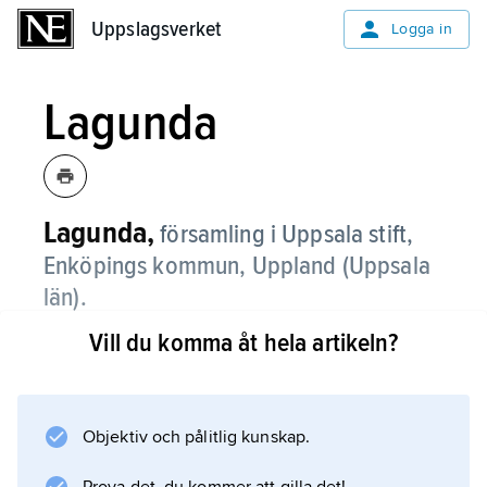
Uppslagsverket
Uppslagsverket
Logga in
Lagunda
Lagunda,
församling i Uppsala stift,
Enköpings kommun, Uppland (Uppsala
län).
Vill du komma åt hela artikeln?
Lagunda bildades 2010 genom
sammanslagning av församlingarna
Biskopskulla
,
Objektiv och pålitlig kunskap.
Fittja