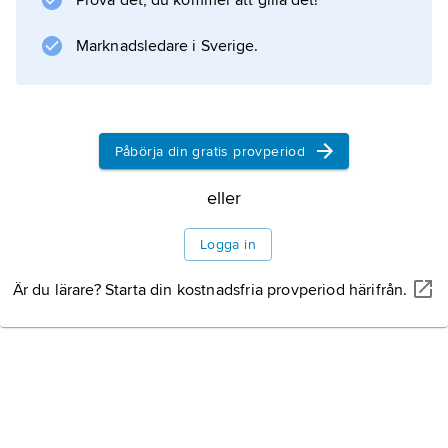
Prova det, du kommer att gilla det!
,
Fröslunda
Marknadsledare i Sverige.
,
Giresta
,
Gryta
Påbörja din gratis provperiod
,
Hjälsta
eller
,
Logga in
Holm
,
Är du lärare? Starta din kostnadsfria provperiod härifrån.
Kulla
,
Långtora
och
Nysätra
.