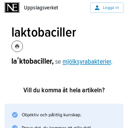
Uppslagsverket
Uppslagsverket
Logga in
laktobaciller
laʹktobaciller,
se
mjölksyrabakterier
.
Vill du komma åt hela artikeln?
Information om artikeln
Objektiv och pålitlig kunskap.