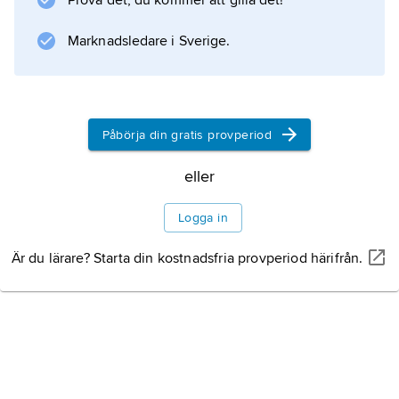
Prova det, du kommer att gilla det!
Marknadsledare i Sverige.
Påbörja din gratis provperiod
eller
Logga in
Är du lärare? Starta din kostnadsfria provperiod härifrån.