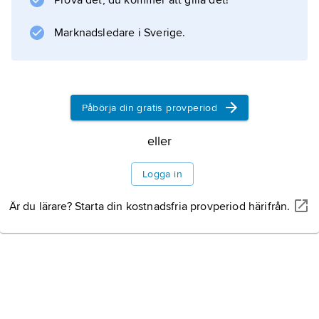
Prova det, du kommer att gilla det!
och blev snabbt populär. L. fick en renässans i
Nils Poppe-filmen ”Greven från gränden”
Marknadsledare i Sverige.
(1949) som byggde på musikalen.
Påbörja din gratis provperiod
Information om artikeln
eller
Logga in
Är du lärare? Starta din kostnadsfria provperiod härifrån.