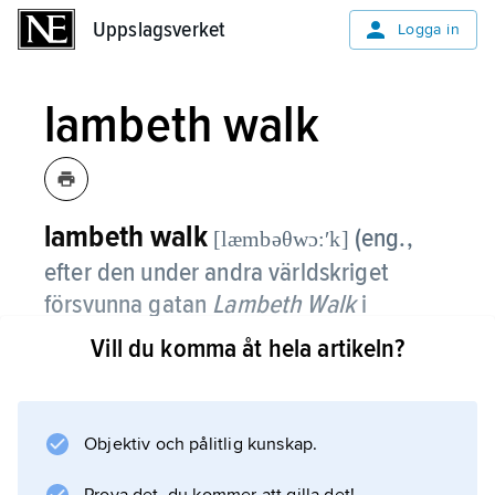
Uppslagsverket
Uppslagsverket
Logga in
lambeth walk
lambeth walk
(eng.,
[læmbəθwɔ:ʹk]
efter den under andra världskriget
försvunna gatan
Lambeth Walk
i
Londonstadsdelen Lambeth), brittisk
Vill du komma åt hela artikeln?
sällskapsdans.
L. lanserades som melodi och dans i
Objektiv och pålitlig kunskap.
Londonmusikalen ”Me and My Girl” 1937. Den
var lättdansad, med gångsteg i marschtakt