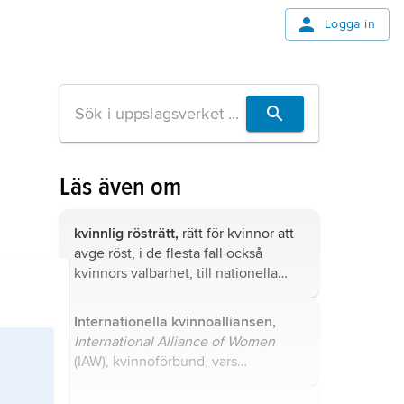
Logga in
Läs även om
kvinnlig rösträtt,
rätt för kvinnor att
avge röst, i de flesta fall också
kvinnors valbarhet, till nationella
representationer (riksdag, parlament
etc.), en av
kvinnorörelsens
stora
Internationella kvinnoalliansen,
frågor.
International Alliance of Women
(IAW), kvinnoförbund, vars
ursprungliga uppgift var att samla
kvinnliga rösträttsorganisationer från