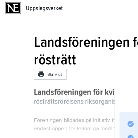
Uppslagsverket
Uppslagsverket
Landsföreningen fö
rösträtt
Skriv ut
Landsföreningen för kvinnans p
rösträttsrörelsens riksorganisation 
Föreningen bildades på initiativ från såvä
endast öppen för kvinnliga medlemmar för at