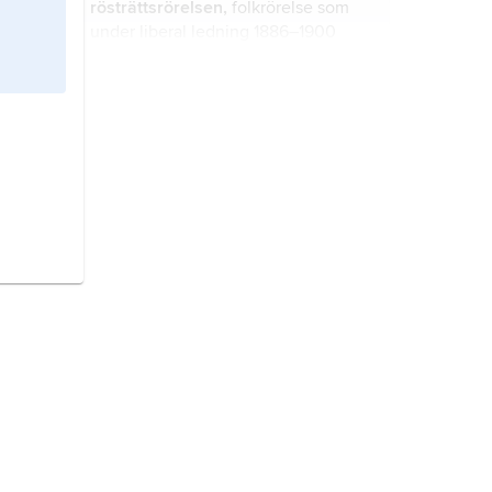
rösträttsrörelsen,
folkrörelse som
olika länder.
under liberal ledning 1886–1900
organiserade en landsomfattande
kamp för den allmänna och lika
rösträttens principer.
kvinnoorganisation,
organisation
som helt eller till större delen består
av och leds av kvinnor.
kvinnorörelse,
frivillig samverkan i
syfte att upphäva kvinnors
underordnade samhällsställning.
kvinnans historia,
framställningar av
kvinnans faktiska ställning i
samhället och familjelivet samt av
hur hon beskrivs inom konst,
litteratur osv.
Liberalerna,
L
, 1934–90
Folkpartiet
,
1990–2015
Folkpartiet liberalerna
,
politiskt parti, grundat 1934, med