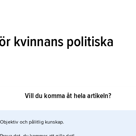
r kvinnans politiska
olitiska rösträtt,
LKPR
,
den kvinnliga
Vill du komma åt hela artikeln?
1903–21.
l borgerliga som socialdemokratiska kvinnor och var
Objektiv och pålitlig kunskap.
t kunna ansluta kvinnor från olika politiska håll.