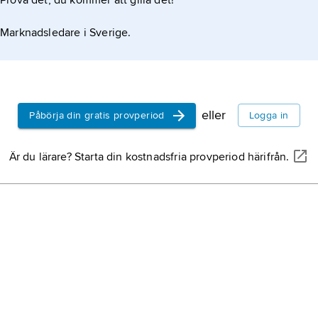
Prova det, du kommer att gilla det!
Marknadsledare i Sverige.
eller
Påbörja din gratis provperiod
Logga in
Är du lärare? Starta din kostnadsfria provperiod härifrån.