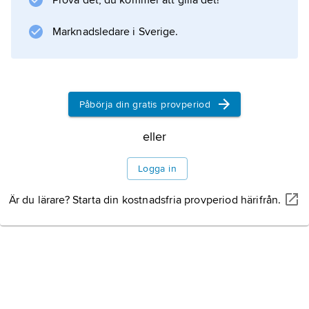
Prova det, du kommer att gilla det!
Marknadsledare i Sverige.
Påbörja din gratis provperiod
eller
Logga in
Är du lärare? Starta din kostnadsfria provperiod härifrån.