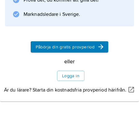
Prova det, du kommer att gilla det!
Information om artikeln
Marknadsledare i Sverige.
Påbörja din gratis provperiod
eller
Logga in
Är du lärare? Starta din kostnadsfria provperiod härifrån.