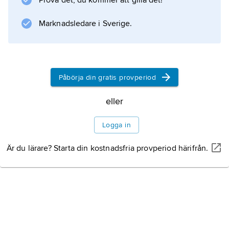
Prova det, du kommer att gilla det!
Marknadsledare i Sverige.
Påbörja din gratis provperiod
eller
Logga in
Är du lärare? Starta din kostnadsfria provperiod härifrån.