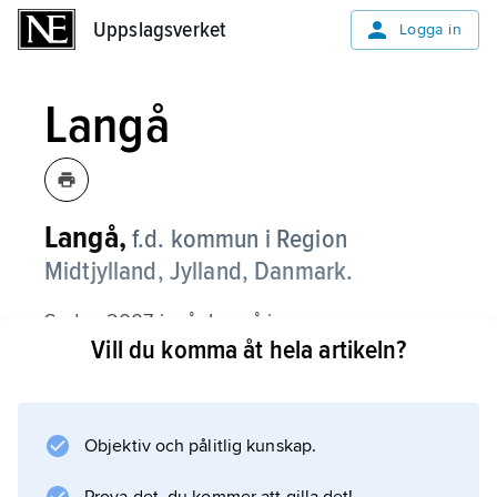
Uppslagsverket
Uppslagsverket
Logga in
Langå
Langå,
f.d. kommun i Region
Midtjylland, Jylland, Danmark.
Sedan 2007 ingår Langå i
Vill du komma åt hela artikeln?
Randers
kommun.
Objektiv och pålitlig kunskap.
Information om artikeln