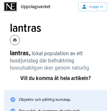
Uppslagsverket
Uppslagsverket
Logga in
lantras
lantras,
lokal population av ett
husdjursslag där befruktning
huvudsakligen sker genom naturlig
betäckning, även om individurvalet
Vill du komma åt hela artikeln?
styrs av människan.
Rasen ska ha funnits tillräckligt länge i
området för att djuren ska ha hunnit anpassas
Objektiv och pålitlig kunskap.
till miljön. I denna miljö ingår påverkan av