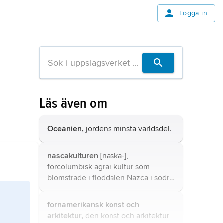
Logga in
Läs även om
Oceanien,
jordens minsta världsdel.
nascakulturen
[naska-],
förcolumbisk agrar kultur som
blomstrade i floddalen Nazca i södra
Peru ca 200–700 e.Kr. (den
annorlunda stavningen används för
fornamerikansk konst och
att särskilja kulturen från det
arkitektur,
den konst och arkitektur
geografiska område i vilket den