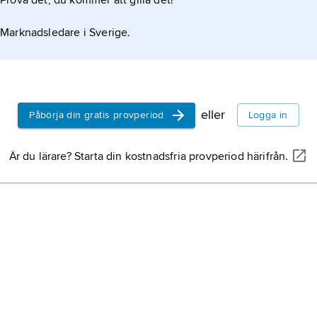
Prova det, du kommer att gilla det!
Marknadsledare i Sverige.
eller
Påbörja din gratis provperiod
Logga in
Är du lärare? Starta din kostnadsfria provperiod härifrån.