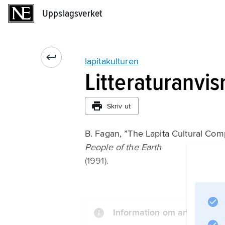
Uppslagsverket
Uppslagsverket
lapitakulturen
Litteraturanvis
Skriv ut
B. Fagan, ”The Lapita Cultural Com
People of the Earth
(1991).
Information om artikeln