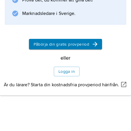
Prova det, du kommer att gilla det!
Marknadsledare i Sverige.
Påbörja din gratis provperiod
eller
Logga in
Är du lärare? Starta din kostnadsfria provperiod härifrån.