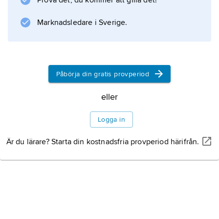
Prova det, du kommer att gilla det!
Information om artikeln
Marknadsledare i Sverige.
Påbörja din gratis provperiod
eller
Logga in
Är du lärare? Starta din kostnadsfria provperiod härifrån.