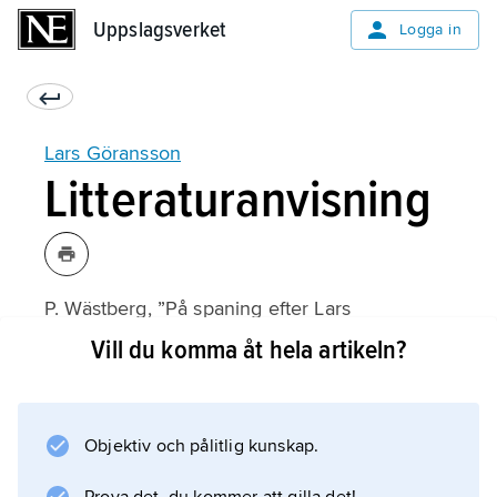
Uppslagsverket
Uppslagsverket
Logga in
Lars Göransson
Litteraturanvisning
P. Wästberg, ”På spaning efter Lars
Göransson”, i Lars Göransson,
Vill du komma åt hela artikeln?
Sälla jaktmarker och andra noveller
(1999).
Objektiv och pålitlig kunskap.