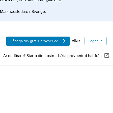
Prova det, du kommer att gilla det!
Marknadsledare i Sverige.
eller
Påbörja din gratis provperiod
Logga in
Är du lärare? Starta din kostnadsfria provperiod härifrån.