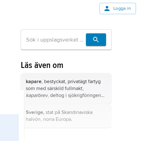
Logga in
Läs även om
kapare
, bestyckat, privatägt fartyg
som med särskild fullmakt,
kaparbrev
, deltog i sjökrigföringen
genom att för egen vinning erövra
fientliga handelsfartyg och deras
Sverige,
stat på Skandinaviska
laster.
halvön, norra Europa.