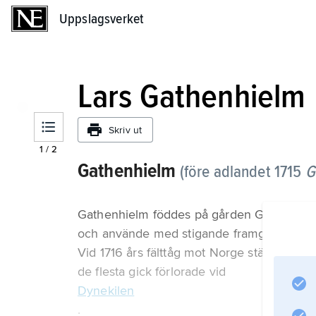
Uppslagsverket
Uppslagsverket
Lars Gathenhielm
Skriv ut
1
/
2
Gathenhielm
(före adlandet 1715
G
Gathenhielm föddes på gården Gatan i Ons
och använde med stigande framgång sitt far
Vid 1716 års fälttåg mot Norge ställde Gath
de flesta gick förlorade vid
Dynekilen
.