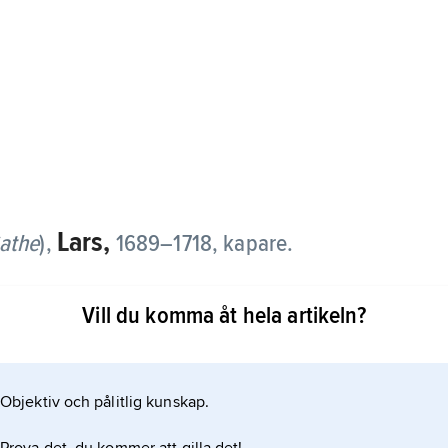
Lars,
athe
),
1689–1718, kapare.
ala socken i Halland. Han erhöll 1710 kaparbrev
Vill du komma åt hela artikeln?
sarv till kaparverksamhet och adlades för detta.
enhielm fartyg till förfogande för transporter, men
Objektiv och pålitlig kunskap.