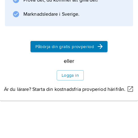
Prova det, du kommer att gilla det!
Marknadsledare i Sverige.
Information om artikeln
Påbörja din gratis provperiod
eller
Logga in
Är du lärare? Starta din kostnadsfria provperiod härifrån.