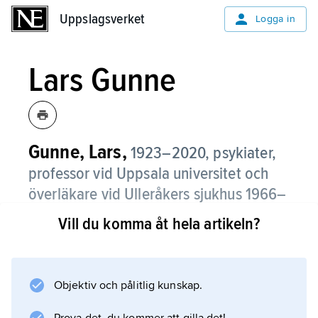
Uppslagsverket
Uppslagsverket
Logga in
Lars Gunne
Gunne, Lars,
1923–2020, psykiater,
professor vid Uppsala universitet och
överläkare vid Ulleråkers sjukhus 1966–
89.
Vill du komma åt hela artikeln?
Lars Gunne var bland annat pionjär för
metadonbehandling av personer med
heroinmissbruk i Sverige.
Objektiv och pålitlig kunskap.