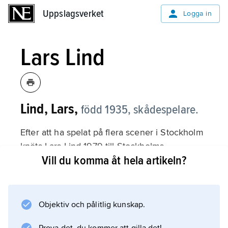
Uppslagsverket
Uppslagsverket
Logga in
Lars Lind
Lind, Lars,
född 1935, skådespelare.
Efter att ha spelat på flera scener i Stockholm
knöts Lars Lind 1979 till Stockholms
Vill du komma åt hela artikeln?
stadsteater. För den stora publiken blev han
känd genom TV-teatern 1960–63. Han hade
stora roller också i TV-serierna ”Lösa
förbindelser” (1985) och ”Varuhuset” (1987–
Objektiv och pålitlig kunskap.
89) samt medverkade i ”Rederiet” (1992–