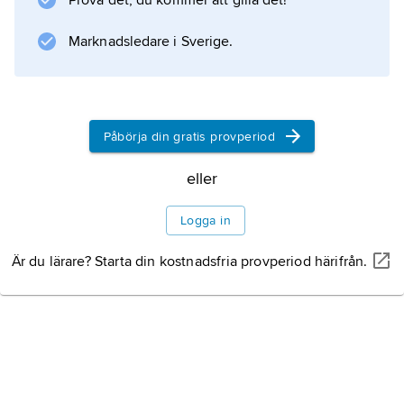
2002).
Prova det, du kommer att gilla det!
Marknadsledare i Sverige.
Information om artikeln
Påbörja din gratis provperiod
eller
Logga in
Är du lärare? Starta din kostnadsfria provperiod härifrån.