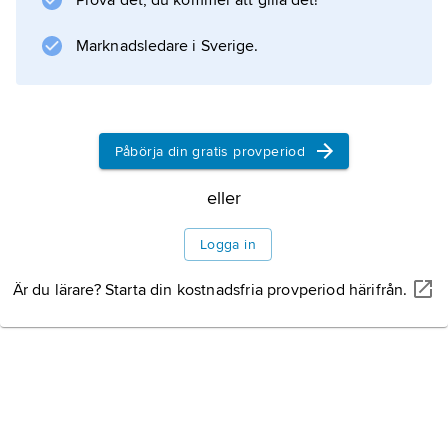
Prova det, du kommer att gilla det!
Marknadsledare i Sverige.
Påbörja din gratis provperiod
eller
Logga in
Är du lärare? Starta din kostnadsfria provperiod härifrån.