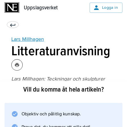
Uppslagsverket
Uppslagsverket
Logga in
Lars Millhagen
Litteraturanvisning
Lars Millhagen: Teckningar och skulpturer
, utst.kat., Lunds konsthall (1995);
Vill du komma åt hela artikeln?
Objektiv och pålitlig kunskap.
Information om artikeln