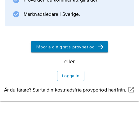
Prova det, du kommer att gilla det!
Den åldrade Selma Lagerlöf
(1955) och
Marknadsledare i Sverige.
TV – dumburk eller väckarklocka?
(1967). År 1974 tilldelades han Stora
journalistpriset.
Påbörja din gratis provperiod
eller
Information om artikeln
Logga in
Är du lärare? Starta din kostnadsfria provperiod härifrån.