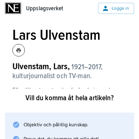
Uppslagsverket
Uppslagsverket
Logga in
Lars Ulvenstam
Ulvenstam, Lars,
1921–2017,
kulturjournalist och TV-man.
Efter litteraturvetenskaplig forskning och
Vill du komma åt hela artikeln?
journalistisk verksamhet vid Vecko-Journalen
var Ulvenstam chefredaktör för Röster i Radio-
TV 1957–64 och därefter producent och
programledare för kulturprogram i TV. Han
Objektiv och pålitlig kunskap.
skrev bland annat