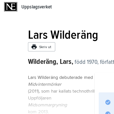
Uppslagsverket
Uppslagsverket
Lars Wilderäng
Skriv ut
Wilderäng, Lars,
född 1970, förfat
Lars Wilderäng debuterade med
Midvintermörker
(2011), som har kallats technothriller och h
Uppföljaren
Midsommargryning
kom 2013.