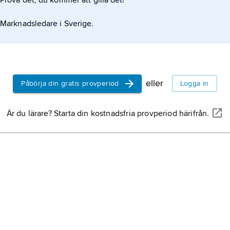
Prova det, du kommer att gilla det!
Marknadsledare i Sverige.
eller
Påbörja din gratis provperiod
Logga in
Är du lärare? Starta din kostnadsfria provperiod härifrån.