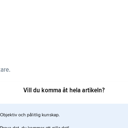
tare.
Vill du komma åt hela artikeln?
andlar om ett ryskt militärt angrepp på Gotland.
Objektiv och pålitlig kunskap.