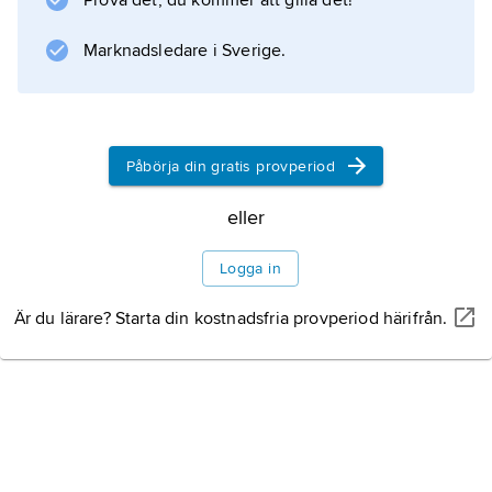
Prova det, du kommer att gilla det!
Information om artikeln
Marknadsledare i Sverige.
Påbörja din gratis provperiod
eller
Logga in
Är du lärare? Starta din kostnadsfria provperiod härifrån.