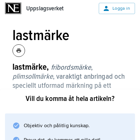
Uppslagsverket
Uppslagsverket
Logga in
lastmärke
lastmärke,
fribordsmärke
,
plimsollmärke
,
varaktigt anbringad och
speciellt utformad märkning på ett
fartygs sidor, vilken utvisar största
Vill du komma åt hela artikeln?
tillåtna nedlastning.
Objektiv och pålitlig kunskap.