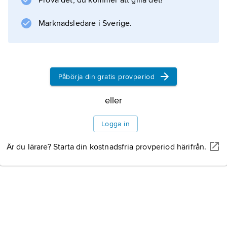
Prova det, du kommer att gilla det!
eltaxorna för konsumenterna.
Marknadsledare i Sverige.
Information om artikeln
Påbörja din gratis provperiod
eller
Logga in
Är du lärare? Starta din kostnadsfria provperiod härifrån.