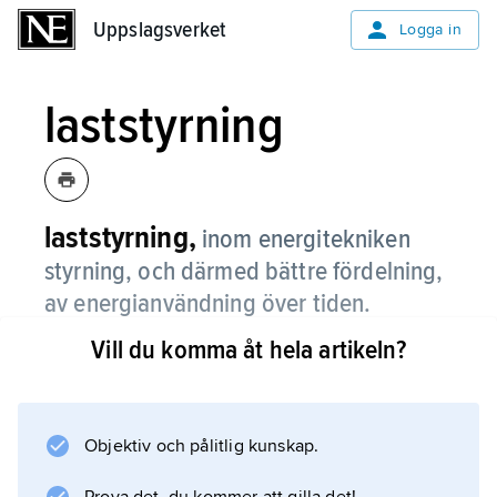
Uppslagsverket
Uppslagsverket
Logga in
laststyrning
laststyrning,
inom energitekniken
styrning, och därmed bättre fördelning,
av energianvändning över tiden.
Vill du komma åt hela artikeln?
Vanligtvis avses elektrisk energi. I Sverige är
säsongs- och dygnsvariationerna av
elanvändningen stora.
Produktionskostnaderna för el av olika
Objektiv och pålitlig kunskap.
ursprung varierar starkt och avspeglas delvis i