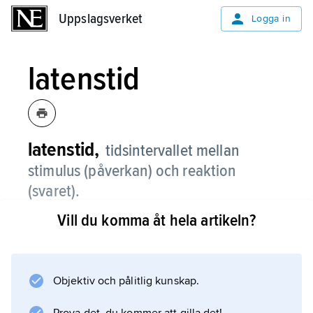
Uppslagsverket
Uppslagsverket
Logga in
latenstid
latenstid,
tidsintervallet mellan
stimulus (påverkan) och reaktion
(svaret).
Vill du komma åt hela artikeln?
Inom neurofysiologin mäts ofta latenstider
(”latensen”), vanligen i millisekunder (ms). Det
tar ca 15–20 ms för en ljusretning av ögat att
nå syncentrum i hjärnbarken.
Objektiv och pålitlig kunskap.