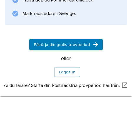
Prova det, du kommer att gilla det!
Marknadsledare i Sverige.
Information om artikeln
Påbörja din gratis provperiod
eller
Logga in
Är du lärare? Starta din kostnadsfria provperiod härifrån.