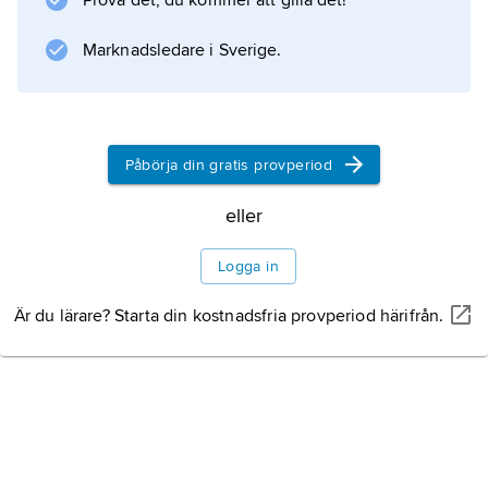
Prova det, du kommer att gilla det!
sedimentära och metamorfa bergarter. Fynd
har gjorts i bl.a. Bishop (Kalifornien),
Marknadsledare i Sverige.
Pyrenéerna och Ardennerna (Frankrike),
Alperna (Schweiz) och Nordnorge.
Påbörja din gratis provperiod
Information om artikeln
eller
Logga in
Är du lärare? Starta din kostnadsfria provperiod härifrån.