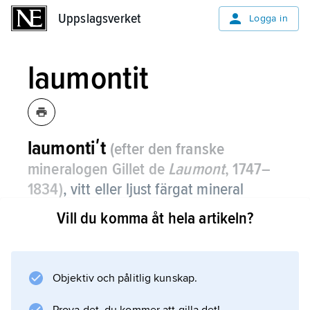
Uppslagsverket
Uppslagsverket
Logga in
laumontit
laumontiʹt
(efter den franske
mineralogen Gillet de
Laumont
, 1747–
1834)
, vitt eller ljust färgat mineral
tillhörande zeolitgruppen med
Vill du komma åt hela artikeln?
sammansättningen CaAl
Si
O
·4H
O.
2
4
12
2
Laumontit förekommer huvudsakligen som
Objektiv och pålitlig kunskap.
sprick- och hålrumsfyllnad i magmatiska
bergarter men också som sprickfyllnad i