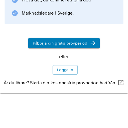
Prova det, du kommer att gilla det!
Information om artikeln
Marknadsledare i Sverige.
Påbörja din gratis provperiod
eller
Logga in
Är du lärare? Starta din kostnadsfria provperiod härifrån.