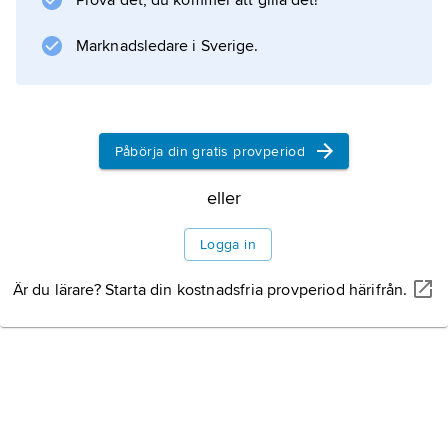
Prova det, du kommer att gilla det!
Information om artikeln
Marknadsledare i Sverige.
Påbörja din gratis provperiod
eller
Logga in
Är du lärare? Starta din kostnadsfria provperiod härifrån.