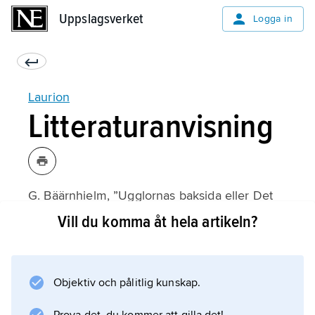
Uppslagsverket
Uppslagsverket
Logga in
Laurion
Litteraturanvisning
G. Bäärnhielm, ”Ugglornas baksida eller Det
athenska välståndets orsaker”,
Vill du komma åt hela artikeln?
Medusa
1980;
Objektiv och pålitlig kunskap.