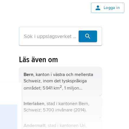
Logga in
Läs även om
Bern
, kanton i västra och mellersta
Schweiz, inom det tyskspråkiga
2
området; 5 941 km
, 1 miljon
invånare (2014).
Interlaken
, stad i kantonen Bern,
Schweiz; 5 700 invånare (2014).
Andermatt
, stad i kantonen Uri,