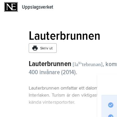
Uppslagsverket
Uppslagsverket
Lauterbrunnen
Skriv ut
Lauterbrunnen
u
,
komm
[la
ʹtɐbrunən]
400 invånare (2014).
Lauterbrunnen omfattar ett dalområde i A
Interlaken. Turism är den viktigaste näri
kända vintersportorter.