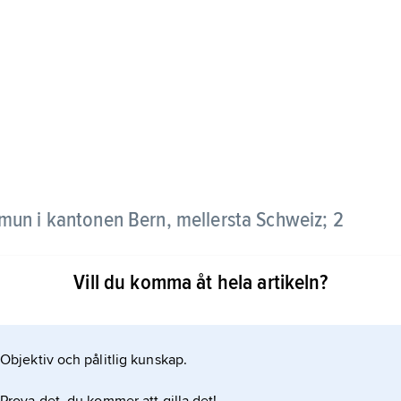
un i kantonen Bern, mellersta Schweiz; 2
Vill du komma åt hela artikeln?
lperna 700–1700 meter över havet, söder om sjön
ngen. De högt belägda byarna Wengen och Mürren är
Objektiv och pålitlig kunskap.