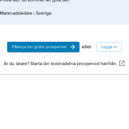
Prova det, du kommer att gilla det!
Marknadsledare i Sverige.
eller
Påbörja din gratis provperiod
Logga in
Är du lärare? Starta din kostnadsfria provperiod härifrån.