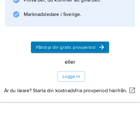
Prova det, du kommer att gilla det!
Information om artikeln
Marknadsledare i Sverige.
Påbörja din gratis provperiod
eller
Logga in
Är du lärare? Starta din kostnadsfria provperiod härifrån.