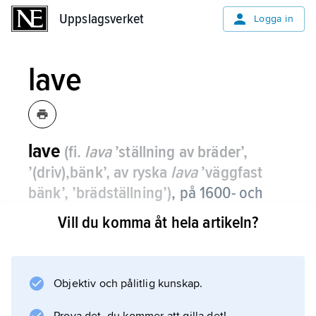
Uppslagsverket
Uppslagsverket
Logga in
lave
lave
(fi.
lava
’ställning av bräder’,
’(driv),bänk’, av ryska
lava
’väggfast
bänk’, ’brädställning’)
,
på 1600- och
1700-talen en tillfällig estrad eller
Vill du komma åt hela artikeln?
läktare, t.ex. en komedielave
(teaterscen).
Objektiv och pålitlig kunskap.