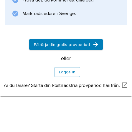
Prova det, du kommer att gilla det!
Marknadsledare i Sverige.
Påbörja din gratis provperiod
eller
Logga in
Är du lärare? Starta din kostnadsfria provperiod härifrån.