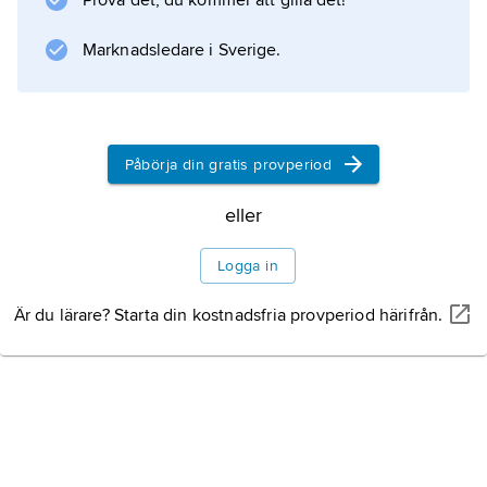
Prova det, du kommer att gilla det!
Marknadsledare i Sverige.
Påbörja din gratis provperiod
eller
Logga in
Är du lärare? Starta din kostnadsfria provperiod härifrån.