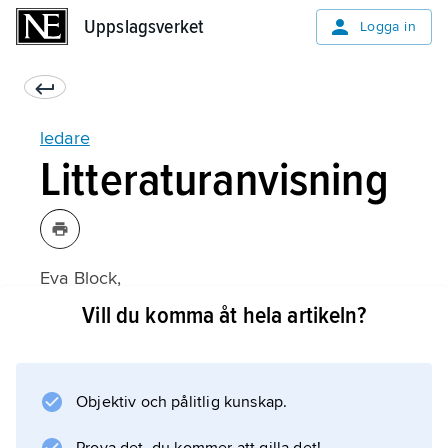
Uppslagsverket
Uppslagsverket
Logga in
ledare
Litteraturanvisning
Eva Block,
Frihet, jämlikhet och andra värden: Svensk
Vill du komma åt hela artikeln?
inrikespolitisk debatt på dagstidningarnas
ledarsidor 1945–1975
(1982);
Objektiv och pålitlig kunskap.