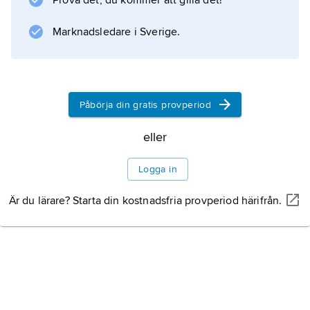
Prova det, du kommer att gilla det!
Information om artikeln
Marknadsledare i Sverige.
Påbörja din gratis provperiod
eller
Logga in
Är du lärare? Starta din kostnadsfria provperiod härifrån.