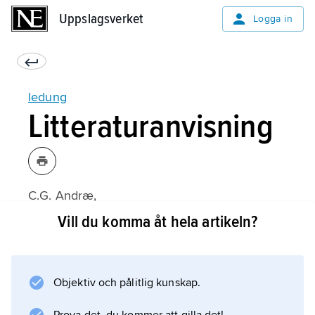
Uppslagsverket
Uppslagsverket
Logga in
ledung
Litteraturanvisning
C.G. Andræ,
Kyrka och frälse i Sverige under äldre
Vill du komma åt hela artikeln?
medeltid
(1960);
Objektiv och pålitlig kunskap.