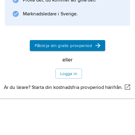
Prova det, du kommer att gilla det!
Information om artikeln
Marknadsledare i Sverige.
Påbörja din gratis provperiod
eller
Logga in
Är du lärare? Starta din kostnadsfria provperiod härifrån.