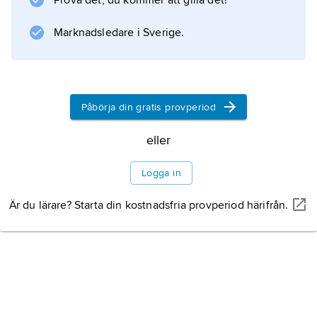
Prova det, du kommer att gilla det!
Information om artikeln
Marknadsledare i Sverige.
Påbörja din gratis provperiod
eller
Logga in
Är du lärare? Starta din kostnadsfria provperiod härifrån.