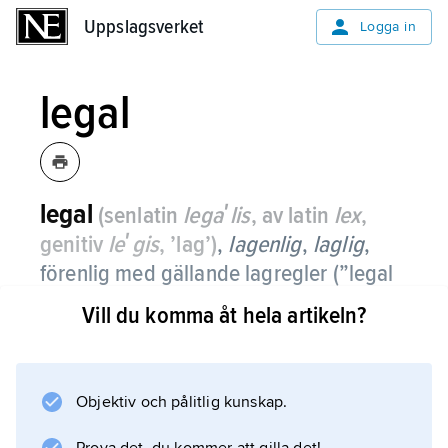
Uppslagsverket
Uppslagsverket
Logga in
legal
legal
(senlatin
legaʹlis
, av latin
lex
,
genitiv
leʹgis
, ’lag’)
,
lagenlig
,
laglig
,
förenlig med gällande lagregler (”legal
abort”), grundad på lagregler (”legal
Vill du komma åt hela artikeln?
arvsrätt”) eller föreskriven i lagregler
(”legal förmyndare”).
Objektiv och pålitlig kunskap.