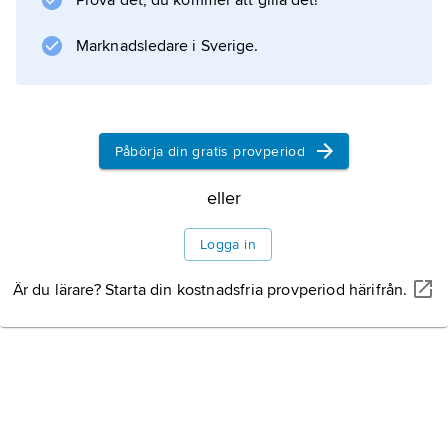
Prova det, du kommer att gilla det!
Information om artikeln
Marknadsledare i Sverige.
Påbörja din gratis provperiod
eller
Logga in
Är du lärare? Starta din kostnadsfria provperiod härifrån.