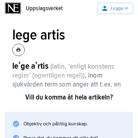
Uppslagsverket
Uppslagsverket
Logga in
lege artis
leʹge aʹrtis
(latin, ’enligt konstens
regler’ (egentligen regel))
,
inom
sjukvården term som anger att t.ex. en
utredning eller en behandling utförs på
Vill du komma åt hela artikeln?
korrekt sätt, i överensstämmelse med
vetenskap och beprövad erfarenhet.
Objektiv och pålitlig kunskap.