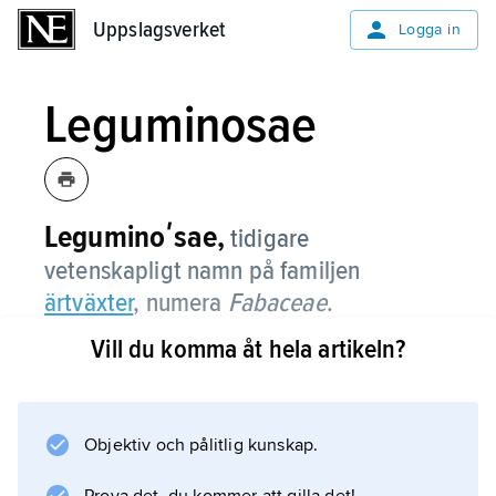
Uppslagsverket
Uppslagsverket
Logga in
Leguminosae
Leguminoʹsae,
tidigare
vetenskapligt namn på familjen
ärtväxter
, numera
Fabaceae
.
Vill du komma åt hela artikeln?
Information om artikeln
Objektiv och pålitlig kunskap.