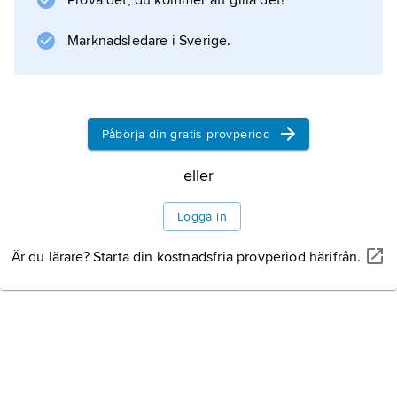
Prova det, du kommer att gilla det!
Marknadsledare i Sverige.
Påbörja din gratis provperiod
eller
Logga in
Är du lärare? Starta din kostnadsfria provperiod härifrån.