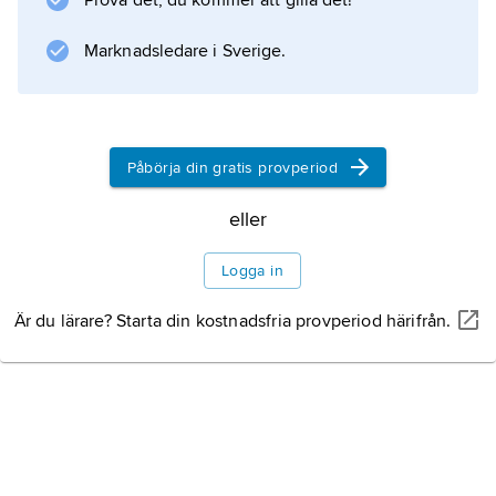
Prova det, du kommer att gilla det!
Den russiske sangerinde
(”Den ryska sångerskan”), filmatiserad 1993.
Marknadsledare i Sverige.
De följande böckerna, bland annat
Den troskyldige russer
(1993; ”Den troskyldige ryssen”) och
Påbörja din gratis provperiod
eller
Information om artikeln
Logga in
Är du lärare? Starta din kostnadsfria provperiod härifrån.