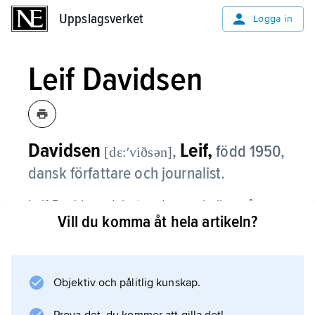
Uppslagsverket
Uppslagsverket
Logga in
Leif Davidsen
Davidsen
Leif,
,
född 1950,
[dɛ:ʹviðsən]
dansk författare och journalist.
Leif Davidsen debuterade som lyriker på
Vill du komma åt hela artikeln?
1970-talet och gav 1988 ut sin första
kriminalroman,
Uhellige alliancer
. Samma år fick han sitt genombrott med den
Objektiv och pålitlig kunskap.
internationella thrillern