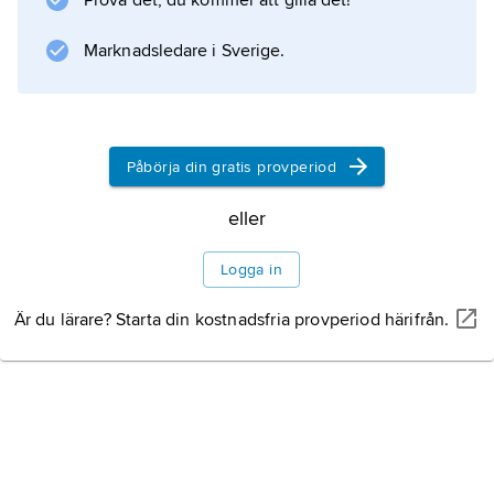
Prova det, du kommer att gilla det!
Reformationen innebar uppsving för
boktryckerier och bokförlag. Kring 1700
Marknadsledare i Sverige.
Information om artikeln
Påbörja din gratis provperiod
eller
Logga in
Är du lärare? Starta din kostnadsfria provperiod härifrån.