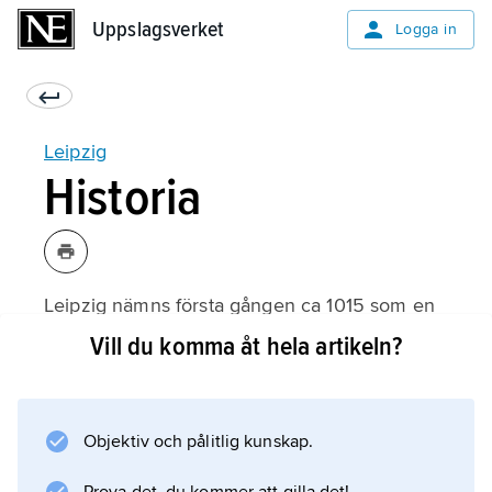
Uppslagsverket
Uppslagsverket
Logga in
Leipzig
Historia
Leipzig nämns första gången ca 1015 som en
borg i vars skydd en köpmannabosättning
Vill du komma åt hela artikeln?
växte fram. Viktiga handelsvägar korsade här
varandra, och Leipzig, med stadsrättigheter
från ca 1170, blev under medeltiden en
Objektiv och pålitlig kunskap.
ledande handelsstad. Denna roll befästes
ytterligare genom mässtadsprivilegier 1497.