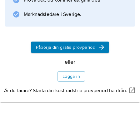
Prova det, du kommer att gilla det!
die grosse Völkerschlacht
Marknadsledare i Sverige.
, på svenska tolkat som ”det stora folkslaget”,
varvid åsyftades dels de många deltagande
nationerna, dels de oerhörda förlusterna i
människoliv. Slaget vid
Påbörja din gratis provperiod
Bakgrund
eller
Slagets förlopp
Logga in
Är du lärare? Starta din kostnadsfria provperiod härifrån.
Information om artikeln