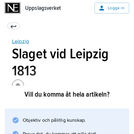
Uppslagsverket
Uppslagsverket
Logga in
Leipzig
Slaget vid Leipzig
1813
Vill du komma åt hela artikeln?
Vid Leipzig utkämpades 16–19 oktober 1813
det stora slag mellan fransmännen under
Napoleon och de allierade (Storbritannien–
Objektiv och pålitlig kunskap.
Ryss­land–Preussen–Österrike–Sverige), som
i tysk mun kommit att kallas