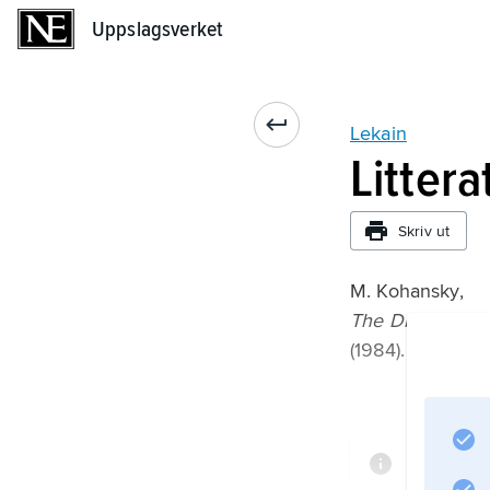
Uppslagsverket
Uppslagsverket
Lekain
Litter
Skriv ut
M. Kohansky,
The Disreputabl
(1984).
Informat