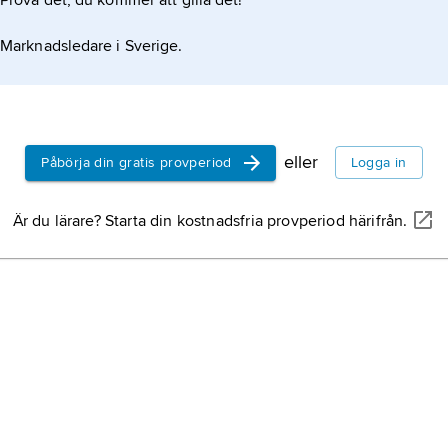
Prova det, du kommer att gilla det!
Belgien
Marknadsledare i Sverige.
USA,
Am
Förenta
9,8 mil
eller
2
Påbörja din gratis provperiod
Logga in
km
vat
(2024).
Iran,
sta
Är du lärare? Starta din kostnadsfria provperiod härifrån.
Indien,
f
Asien.
Schwei
Italien,
s
Danmar