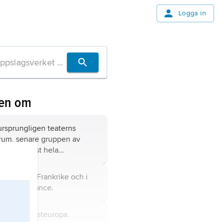
Logga in
ven om
 ursprungligen teaterns
rum, senare gruppen av
 och till sist hela
ingen med både spelplats
ådarrum.
huvudstad i Frankrike och i
n Île-de-France.
ke,
stat i Västeuropa.