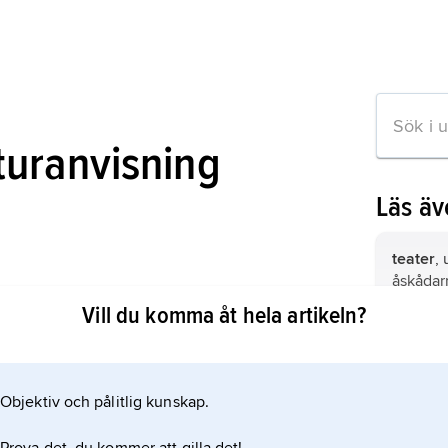
aturanvisning
Läs ä
teater
,
åskådar
e Profession: The Actor in Society
åskådare
Vill du komma åt hela artikeln?
anläggn
och åsk
Paris
, 
regione
Objektiv och pålitlig kunskap.
ion om artikeln
Frankri