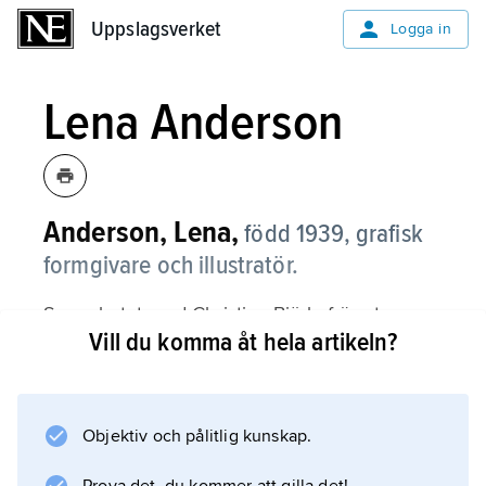
Uppslagsverket
Uppslagsverket
Logga in
Lena Anderson
Anderson, Lena,
född 1939, grafisk
formgivare och illustratör.
Samarbetet med Christina Björk, främst
Vill du komma åt hela artikeln?
böckerna om Linnea, har bl.a. resulterat i
succén
Linnea i målarens trädgård
(1985), som presenterar Claude Monets konst
Objektiv och pålitlig kunskap.
och som spritts i stora upplagor i många