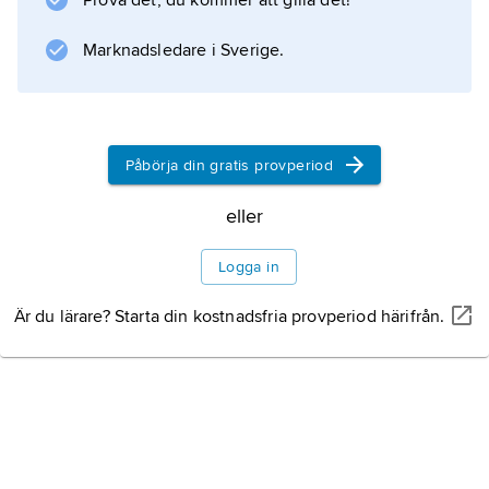
Prova det, du kommer att gilla det!
länder.
Marknadsledare i Sverige.
Information om artikeln
Påbörja din gratis provperiod
eller
Logga in
Är du lärare? Starta din kostnadsfria provperiod härifrån.