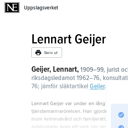
Uppslagsverket
Uppslagsverket
Lennart Geijer
Skriv ut
Geijer, Lennart,
1909–99, jurist oc
riksdagsledamot 1962–76, konsultativ
76; jämför släktartikel
Geijer
.
Lennart Geijer var under en lång följd av 
tjänstemannarörelsen. Han gjorde sig som 
inom kriminalvård och familjerätt. Geijer f
publicerade även ett verk om sin släkt,