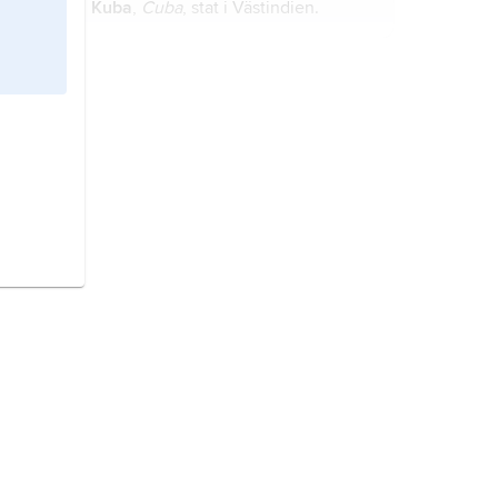
Kuba
,
Cuba
, stat i Västindien.
släktartikel
Palme
.
Sverige,
stat på Skandinaviska
halvön, norra Europa.
Norge,
stat i Nordeuropa.
Chile
, stat i Sydamerika.
Malaysia,
stat i Sydöstasien.
Kina,
stat i östra Asien.
Ryssland,
Ryska federationen
, stat i
norra Europa och Asien.
Australien,
stat i Oceanien.