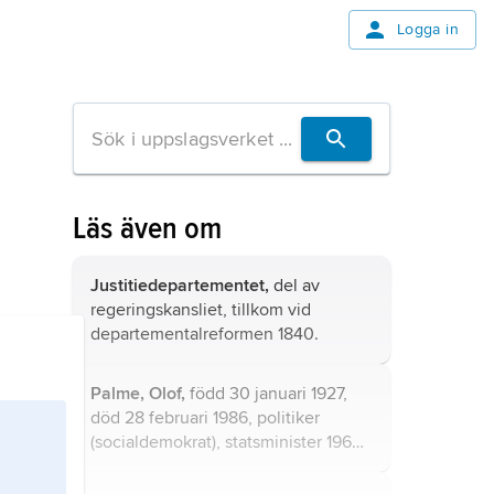
Logga in
Läs även om
Justitiedepartementet,
del av
regeringskansliet, tillkom vid
departementalreformen 1840.
Palme, Olof,
född 30 januari 1927,
död 28 februari 1986, politiker
(socialdemokrat), statsminister 1969–
76 och från 1982, statsråd
dessförinnan 1963–69; jämför