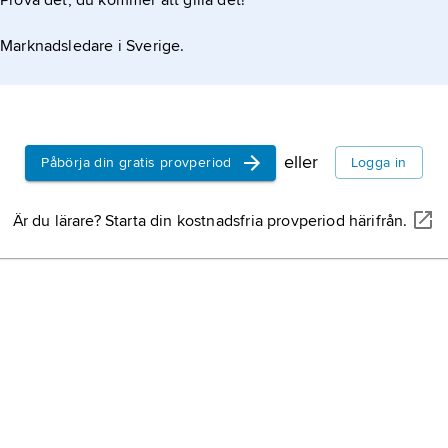
Prova det, du kommer att gilla det!
Marknadsledare i Sverige.
eller
Påbörja din gratis provperiod
Logga in
Är du lärare? Starta din kostnadsfria provperiod härifrån.