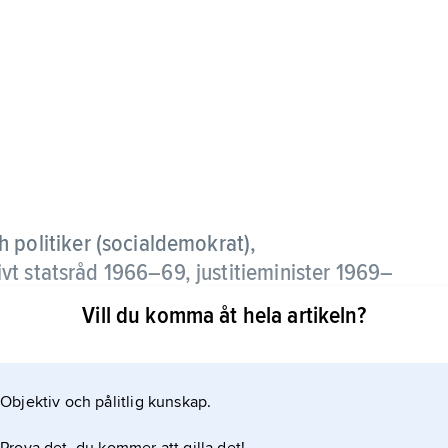
h politiker (socialdemokrat),
t statsråd 1966–69, justitieminister 1969–
Vill du komma åt hela artikeln?
år verksam som juridisk expert inom
justitieminister känd för omfattande reformarbete
Objektiv och pålitlig kunskap.
örfattade flera arbeten inom främst arbetsrätt men