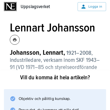
Uppslagsverket
Uppslagsverket
Logga in
Lennart Johansson
Johansson, Lennart,
1921–2008,
industriledare, verksam inom SKF 1943–
91 (VD 1971–85 och styrelseordförande
1985–92).
Vill du komma åt hela artikeln?
Johansson tillhörde också styrelserna i flera
av Wallenbergsfärens viktigaste
industriföretag.
Objektiv och pålitlig kunskap.