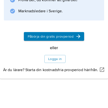
Prova det, du kommer att gilla det!
Marknadsledare i Sverige.
Information om artikeln
Påbörja din gratis provperiod
eller
Logga in
Är du lärare? Starta din kostnadsfria provperiod härifrån.