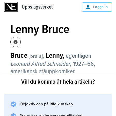
Uppslagsverket
Uppslagsverket
Logga in
Lenny Bruce
Bruce
Lenny,
,
egentligen
[bru:s]
Leonard Alfred Schneider
, 1927–66,
amerikansk ståuppkomiker.
Vill du komma åt hela artikeln?
Lenny Bruce utvecklade judiska
humortraditioner och blev under 1950-talet
känd för provocerande sexskämt och giftigt
gissel av auktoriteter. Kring 1960 framstod han
Objektiv och pålitlig kunskap.
som en kultfigur, även omskriven för hektiskt