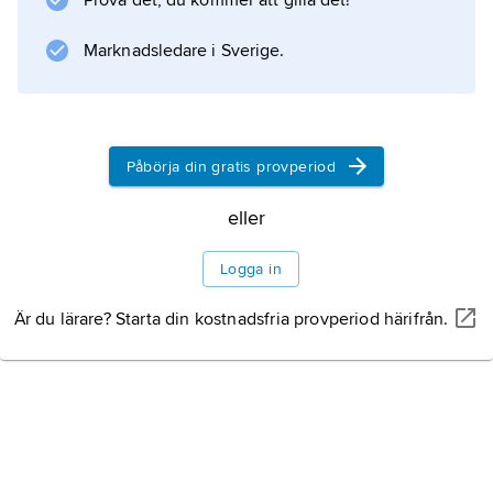
Prova det, du kommer att gilla det!
privatliv och narkotikamissbruk. Bruce har
porträtterats på film av Dustin Hoffman i Bob
Marknadsledare i Sverige.
Fosses ”Lenny” (1974). Självbiografin
How to Talk Dirty
Påbörja din gratis provperiod
Information om artikeln
eller
Logga in
Är du lärare? Starta din kostnadsfria provperiod härifrån.