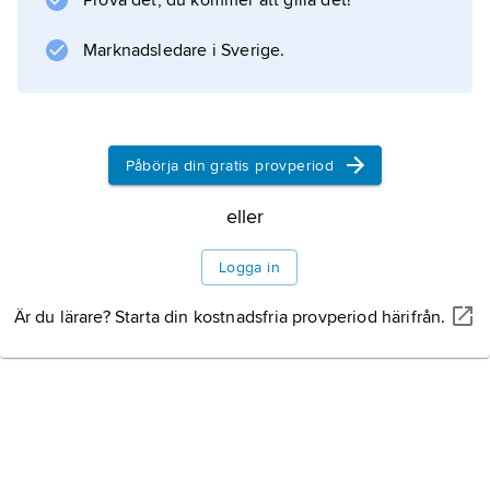
Prova det, du kommer att gilla det!
Musique nègre
(’Svart musik’, 1933). I romanen
Marknadsledare i Sverige.
Apothéoses
(’Lovtal’, 1952) kritiserade Laleau USA:s
ockupation av Haiti
Påbörja din gratis provperiod
eller
Information om artikeln
Logga in
Är du lärare? Starta din kostnadsfria provperiod härifrån.