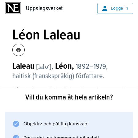
Uppslagsverket
Uppslagsverket
Logga in
Léon Laleau
Laleau
Léon,
,
1892–1979,
[laloʹ]
haitisk (franskspråkig) författare.
Léon Laleaus första diktsamlingar, till exempel
Vill du komma åt hela artikeln?
À voix basse
(’Med låg röst’, 1919), kännetecknas av
raffinerad elegans. Han lät på ett mycket
diskret sätt Haitis invånare komma till tals i
Objektiv och pålitlig kunskap.
bland annat