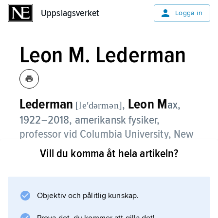
Uppslagsverket
Uppslagsverket
Logga in
Leon M. Lederman
Lederman
Leon M
,
ax,
[leʹdərmən]
1922–2018, amerikansk fysiker,
professor vid Columbia University, New
York, från 1958, föreståndare för Fermi
Vill du komma åt hela artikeln?
National Accelerator Laboratory,
Batavia, Illinois, 1979–89.
Objektiv och pålitlig kunskap.
Där ansvarade Leon M. Lederman bland annat
för uppbyggandet av världens första