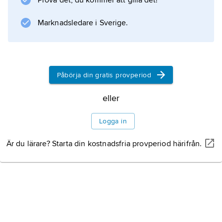
Prova det, du kommer att gilla det!
synkrotron med supraledande magneter.
Marknadsledare i Sverige.
Information om artikeln
Påbörja din gratis provperiod
eller
Logga in
Är du lärare? Starta din kostnadsfria provperiod härifrån.