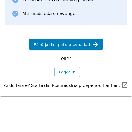
Prova det, du kommer att gilla det!
Marknadsledare i Sverige.
Påbörja din gratis provperiod
eller
Logga in
Är du lärare? Starta din kostnadsfria provperiod härifrån.