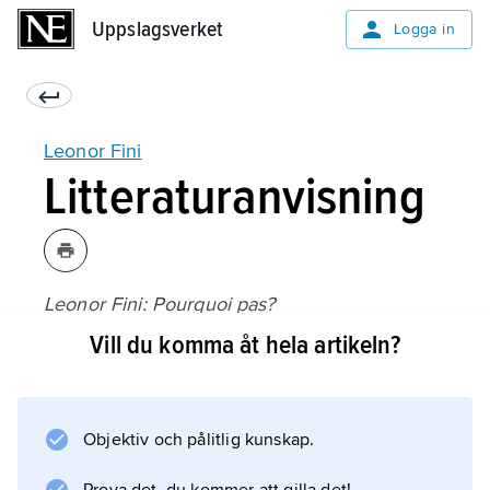
Uppslagsverket
Uppslagsverket
Logga in
Leonor Fini
Litteraturanvisning
Leonor Fini: Pourquoi pas?
, utställningskatalog, Bildmuseet (2014);
Vill du komma åt hela artikeln?
Objektiv och pålitlig kunskap.
Information om artikeln