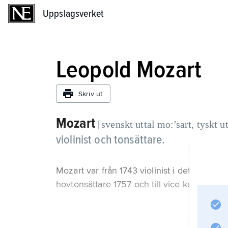
Uppslagsverket
Uppslagsverket
Leopold Mozart
Skriv ut
Mozart
[svenskt uttal mo:ʹsart, tyskt ut
violinist och tonsättare.
Mozart var från 1743 violinist i det ärkebis
hovtonsättare 1757 och till vice kapellmäst