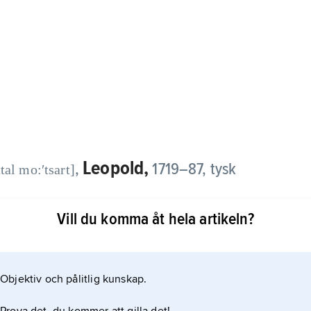
Leopold,
,
1719–87, tysk
tal mo:ʹtsart]
Vill du komma åt hela artikeln?
kopliga hovkapellet i Salzburg och avancerade till
are 1763.
Objektiv och pålitlig kunskap.