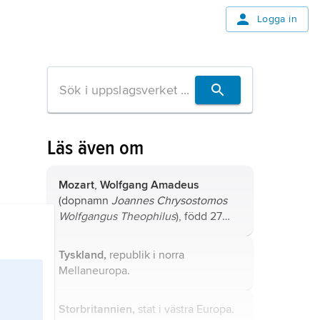
Logga in
Läs även om
Mozart
,
Wolfgang Amadeus
(dopnamn
Joannes Chrysostomos
Wolfgangus Theophilus
), född 27
januari 1756, död 5 december 1791,
österrikisk tonsättare, son till
Tyskland,
republik i norra
Leopold Mozart.
Mellaneuropa.
Storbritannien,
stat i västra Europa.