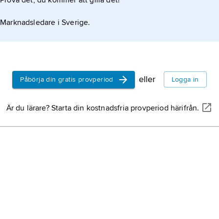
Prova det, du kommer att gilla det!
Marknadsledare i Sverige.
eller
Påbörja din gratis provperiod
Logga in
Är du lärare? Starta din kostnadsfria provperiod härifrån.